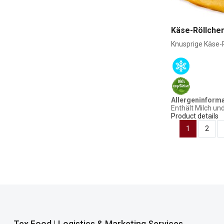
Käse-Röllchen
Knusprige Käse-Rö
Allergeninform
Enthält Milch un
Product details
1
2
Tex Food | Logistics & Marketing Services