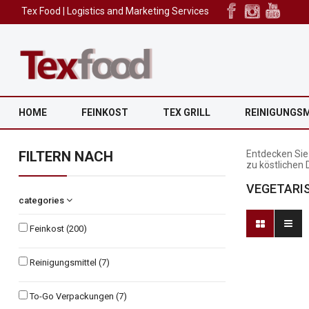
Tex Food | Logistics and Marketing Services
HOME
FEINKOST
TEX GRILL
REINIGUNGS
FILTERN NACH
Entdecken Sie
zu köstlichen 
VEGETARI
categories
Feinkost
(200)
Reinigungsmittel
(7)
To-Go Verpackungen
(7)