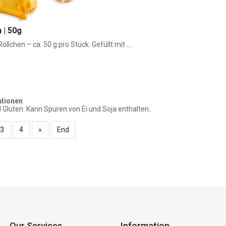
 | 50g
llchen – ca. 50 g pro Stück. Gefüllt mit ...
ationen
d Gluten. Kann Spuren von Ei und Soja enthalten.
3
4
»
End
Our Services
Information