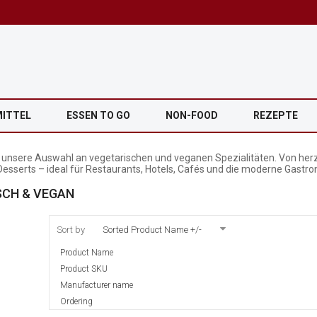
MITTEL
ESSEN TO GO
NON-FOOD
REZEPTE
 unsere Auswahl an vegetarischen und veganen Spezialitäten. Von herz
Desserts – ideal für Restaurants, Hotels, Cafés und die moderne Gastr
SCH & VEGAN
Sort by
Sorted Product Name +/-
Product Name
Product SKU
Manufacturer name
Ordering